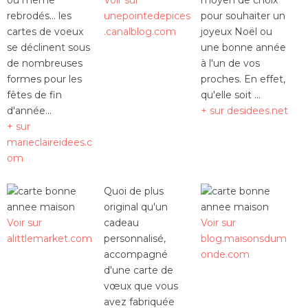
ou même
Voir sur
moyen de choix
rebrodés... les
unepointedepices
pour souhaiter un
cartes de voeux
.canalblog.com
joyeux Noël ou
se déclinent sous
une bonne année
de nombreuses
à l'un de vos
formes pour les
proches. En effet,
fêtes de fin
qu'elle soit ...
d'année...
+ sur desidees.net
+ sur
marieclaireidees.c
om
Quoi de plus
original qu'un
Voir sur
cadeau
Voir sur
alittlemarket.com
personnalisé,
blog.maisonsdum
accompagné
onde.com
d'une carte de
vœux que vous
avez fabriquée