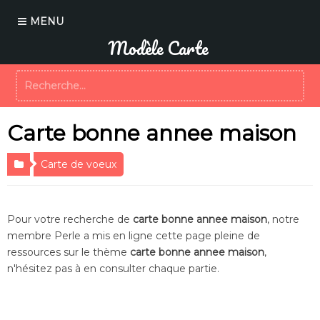
A
l
MENU
l
Modèle Carte
e
r
R
a
e
u
c
c
h
o
Carte bonne annee maison
e
n
r
t
c
e
Carte de voeux
h
n
e
u
r
Pour votre recherche de
carte bonne annee maison
, notre
:
membre Perle a mis en ligne cette page pleine de
ressources sur le thème
carte bonne annee maison
,
n'hésitez pas à en consulter chaque partie.